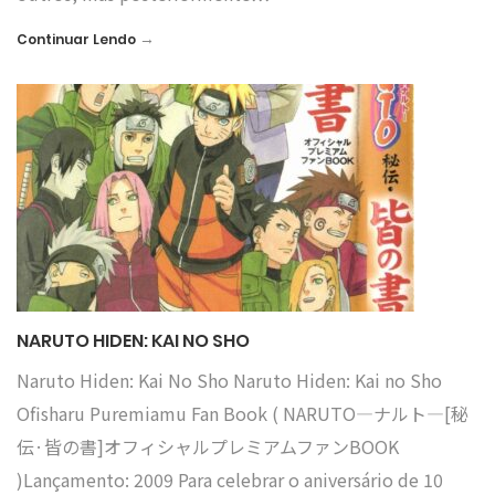
→
Continuar Lendo
NARUTO HIDEN: KAI NO SHO
Naruto Hiden: Kai No Sho Naruto Hiden: Kai no Sho
Ofisharu Puremiamu Fan Book ( NARUTO―ナルト―[秘
伝·皆の書]オフィシャルプレミアムファンBOOK
)Lançamento: 2009 Para celebrar o aniversário de 10