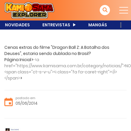
NOVIDADES
ENTREVISTAS
MANGÁS
Cenas extras do filme "Dragon Ball Z: A Batalha dos
Deuses", estaria sendo dublada no Brasil?
Página Inicial
<a
href="https://www.kamisama.com.br/category/noticias/">NO
<span class="ct-s-v-u"><i class="fa fa-caret-right"></i>
</span>
postado em
05/06/2014