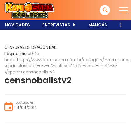
NOVIDADES
ENTREVISTAS
MANGÁS
CENSURAS DE DRAGON BALL
Página Inicial
<a
href="https://www.kamisama.com.br/category/informacoes
<span class="ct-s-v-u"><i class="fa fa-caret-right"></i>
</span>
censnoballstv2
censnoballstv2
postado em
14/04/2012