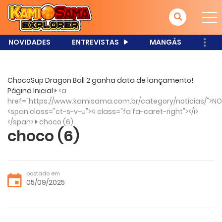
NOVIDADES
ENTREVISTAS
MANGÁS
ChocoSup Dragon Ball 2 ganha data de lançamento!
Página Inicial
<a
href="https://www.kamisama.com.br/category/noticias/">NO
<span class="ct-s-v-u"><i class="fa fa-caret-right"></i>
</span>
choco (6)
choco (6)
postado em
05/09/2025