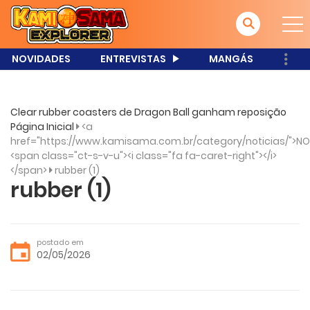
NOVIDADES
ENTREVISTAS
MANGÁS
Clear rubber coasters de Dragon Ball ganham reposição
Página Inicial
<a
href="https://www.kamisama.com.br/category/noticias/">NO
<span class="ct-s-v-u"><i class="fa fa-caret-right"></i>
</span>
rubber (1)
rubber (1)
postado em
02/05/2026