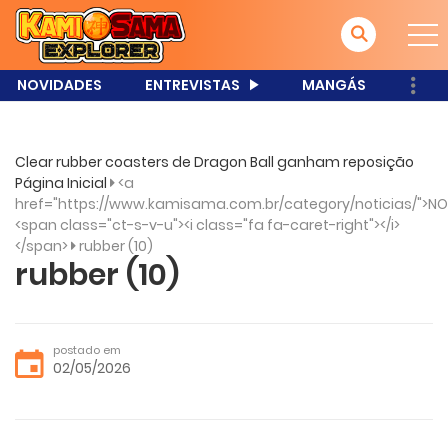
NOVIDADES
ENTREVISTAS
MANGÁS
Clear rubber coasters de Dragon Ball ganham reposição
Página Inicial
<a
href="https://www.kamisama.com.br/category/noticias/">NO
<span class="ct-s-v-u"><i class="fa fa-caret-right"></i>
</span>
rubber (10)
rubber (10)
postado em
02/05/2026