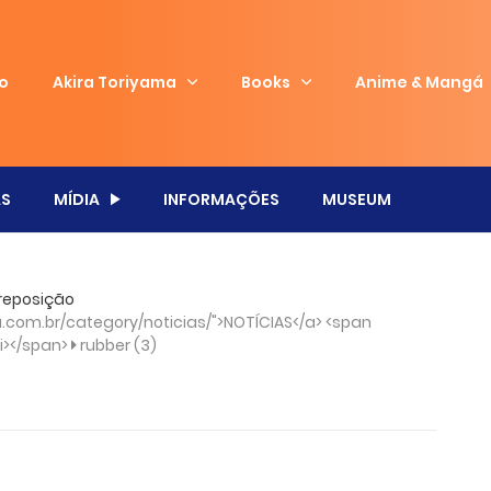
io
Akira Toriyama
Books
Anime & Mangá
S
MÍDIA
INFORMAÇÕES
MUSEUM
 reposição
com.br/category/noticias/">NOTÍCIAS</a> <span
/i></span>
rubber (3)