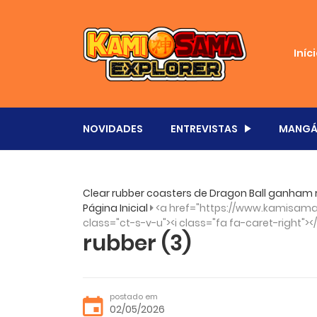
Iníc
NOVIDADES
ENTREVISTAS
MANGÁ
Clear rubber coasters de Dragon Ball ganham
Página Inicial
<a href="https://www.kamisama.
class="ct-s-v-u"><i class="fa fa-caret-right"><
rubber (3)
postado em
02/05/2026