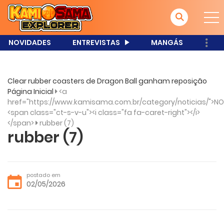
NOVIDADES
ENTREVISTAS
MANGÁS
Clear rubber coasters de Dragon Ball ganham reposição
Página Inicial
<a
href="https://www.kamisama.com.br/category/noticias/">NO
<span class="ct-s-v-u"><i class="fa fa-caret-right"></i>
</span>
rubber (7)
rubber (7)
postado em
02/05/2026