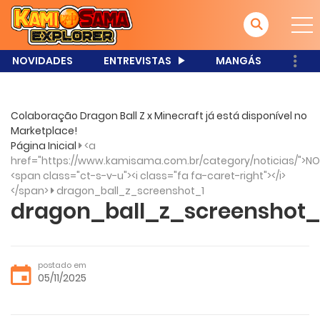
NOVIDADES
ENTREVISTAS
MANGÁS
Colaboração Dragon Ball Z x Minecraft já está disponível no
Marketplace!
Página Inicial
<a
href="https://www.kamisama.com.br/category/noticias/">NO
<span class="ct-s-v-u"><i class="fa fa-caret-right"></i>
</span>
dragon_ball_z_screenshot_1
dragon_ball_z_screenshot_
postado em
05/11/2025