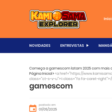
Iníc
NOVIDADES
ENTREVISTAS
MANGÁ
Começa a gamescom latam 2025 com mais de
Página Inicial
<a href="https://www.kamisama.
class="ct-s-v-u"><i class="fa fa-caret-right"><
gamescom
postado em
01/05/2025