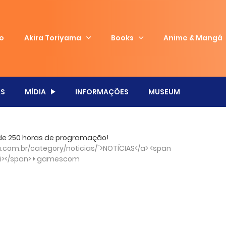
io
Akira Toriyama
Books
Anime & Mangá
S
MÍDIA
INFORMAÇÕES
MUSEUM
 250 horas de programação!
com.br/category/noticias/">NOTÍCIAS</a> <span
/i></span>
gamescom