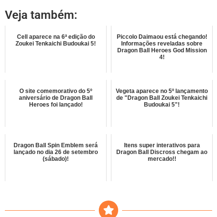
Veja também:
Cell aparece na 6ª edição do
Piccolo Daimaou está chegando!
Zoukei Tenkaichi Budoukai 5!
Informações reveladas sobre
Dragon Ball Heroes God Mission
4!
O site comemorativo do 5º
Vegeta aparece no 5º lançamento
aniversário de Dragon Ball
de "Dragon Ball Zoukei Tenkaichi
Heroes foi lançado!
Budoukai 5"!
Dragon Ball Spin Emblem será
Itens super interativos para
lançado no dia 26 de setembro
Dragon Ball Discross chegam ao
(sábado)!
mercado!!