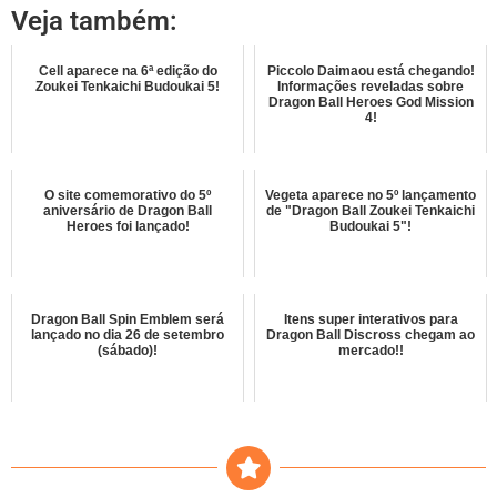
Veja também:
Cell aparece na 6ª edição do
Piccolo Daimaou está chegando!
Zoukei Tenkaichi Budoukai 5!
Informações reveladas sobre
Dragon Ball Heroes God Mission
4!
O site comemorativo do 5º
Vegeta aparece no 5º lançamento
aniversário de Dragon Ball
de "Dragon Ball Zoukei Tenkaichi
Heroes foi lançado!
Budoukai 5"!
Dragon Ball Spin Emblem será
Itens super interativos para
lançado no dia 26 de setembro
Dragon Ball Discross chegam ao
(sábado)!
mercado!!