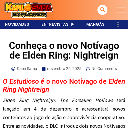
NOVIDADES
ENTREVISTAS
MANGÁS
Conheça o novo Notívago
de Elden Ring: Nightreign
Kami Sama
novembro 25, 2025
No Comments
O Estudioso é o
novo Notívago de
Elden
Ring Nightreign
Elden Ring Nightreign: The Forsaken Hollows
será
lançado em 4 de dezembro e acrescentará novos
conteúdos ao jogo de ação e sobrevivência cooperativo.
Entre as novidades, o DLC introduz dois novos Notívagos