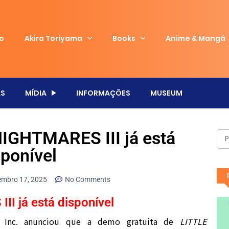
io
Akira Toriyama
Books
Anime & Mangá
S
MÍDIA
INFORMAÇÕES
MUSEUM
IGHTMARES III já está
sponível
embro 17, 2025
No Comments
I já está disponível
a Inc. anunciou que a demo gratuita de
LITTLE