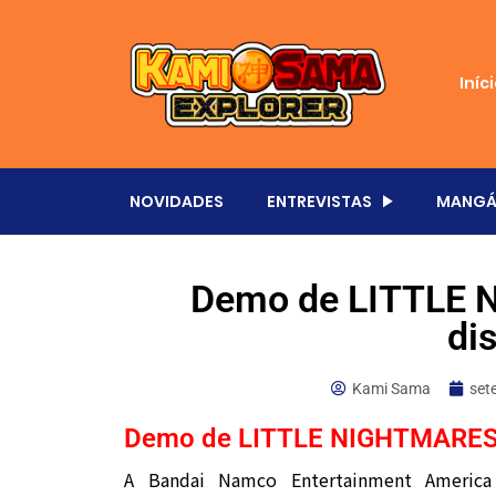
Iníc
NOVIDADES
ENTREVISTAS
MANGÁ
Demo de LITTLE N
di
Kami Sama
set
Demo de LITTLE NIGHTMARES II
A Bandai Namco Entertainment Americ