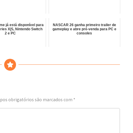
me já está disponível para
NASCAR 26 ganha primeiro trailer de
ries X|S, Nintendo Switch
gameplay e abre pré-venda para PC e
2 e PC
consoles
os obrigatórios são marcados com
*