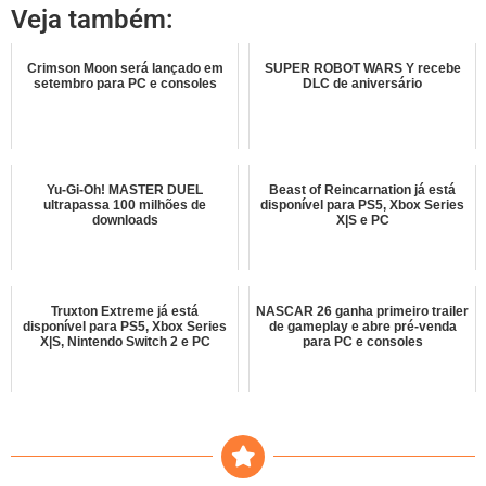
Veja também:
Crimson Moon será lançado em
SUPER ROBOT WARS Y recebe
setembro para PC e consoles
DLC de aniversário
Yu-Gi-Oh! MASTER DUEL
Beast of Reincarnation já está
ultrapassa 100 milhões de
disponível para PS5, Xbox Series
downloads
X|S e PC
Truxton Extreme já está
NASCAR 26 ganha primeiro trailer
disponível para PS5, Xbox Series
de gameplay e abre pré-venda
X|S, Nintendo Switch 2 e PC
para PC e consoles