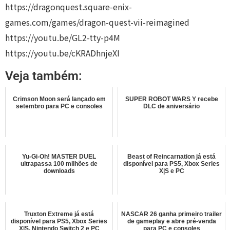
https://dragonquest.square-enix-
games.com/games/dragon-quest-vii-reimagined
https://youtu.be/GL2-tty-p4M
https://youtu.be/cKRADhnjeXI
Veja também:
Crimson Moon será lançado em
SUPER ROBOT WARS Y recebe
setembro para PC e consoles
DLC de aniversário
Yu-Gi-Oh! MASTER DUEL
Beast of Reincarnation já está
ultrapassa 100 milhões de
disponível para PS5, Xbox Series
downloads
X|S e PC
Truxton Extreme já está
NASCAR 26 ganha primeiro trailer
disponível para PS5, Xbox Series
de gameplay e abre pré-venda
X|S, Nintendo Switch 2 e PC
para PC e consoles