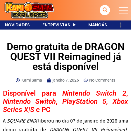
NOVIDADES
ENTREVISTAS
MANGÁS
Demo gratuita de DRAGON
QUEST VII Reimagined já
está disponível
Kami Sama
janeiro 7, 2026
No Comments
Disponível para
Nintendo Switch 2
,
Nintendo Switch
,
PlayStation 5
,
Xbox
Series X|S
e PC
A
SQUARE ENIX
liberou no dia 07 de janeiro de 2026 uma
demo gratuita de
DRAGON QUEST VII Reimagined
,