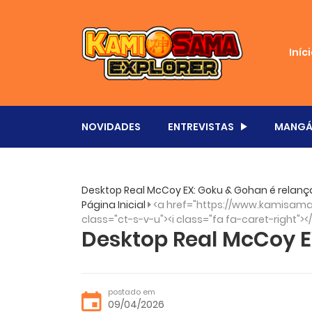
Iníc
NOVIDADES
ENTREVISTAS
MANGÁ
Desktop Real McCoy EX: Goku & Gohan é relanç
Página Inicial
<a href="https://www.kamisama.
class="ct-s-v-u"><i class="fa fa-caret-right"><
Desktop Real McCoy E
postado em
09/04/2026