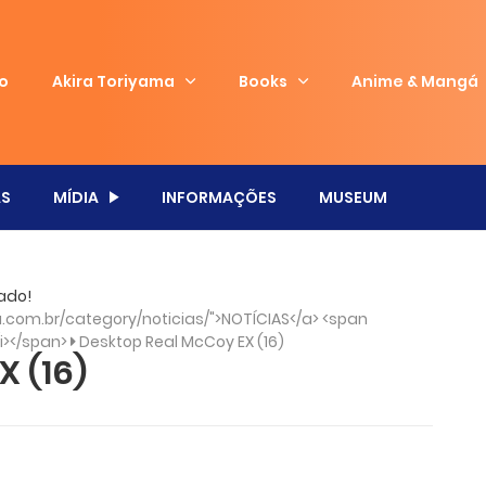
io
Akira Toriyama
Books
Anime & Mangá
S
MÍDIA
INFORMAÇÕES
MUSEUM
ado!
com.br/category/noticias/">NOTÍCIAS</a> <span
/i></span>
Desktop Real McCoy EX (16)
X (16)