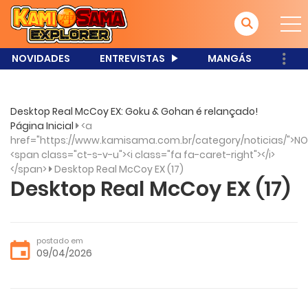
NOVIDADES
ENTREVISTAS
MANGÁS
Desktop Real McCoy EX: Goku & Gohan é relançado!
Página Inicial
<a
href="https://www.kamisama.com.br/category/noticias/">NO
<span class="ct-s-v-u"><i class="fa fa-caret-right"></i>
</span>
Desktop Real McCoy EX (17)
Desktop Real McCoy EX (17)
postado em
09/04/2026