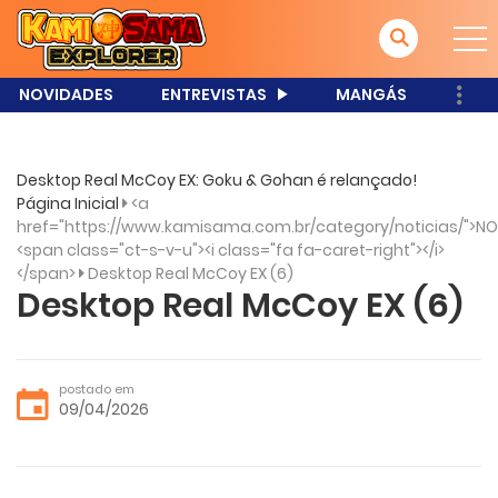
NOVIDADES
ENTREVISTAS
MANGÁS
Desktop Real McCoy EX: Goku & Gohan é relançado!
Página Inicial
<a
href="https://www.kamisama.com.br/category/noticias/">NO
<span class="ct-s-v-u"><i class="fa fa-caret-right"></i>
</span>
Desktop Real McCoy EX (6)
Desktop Real McCoy EX (6)
postado em
09/04/2026