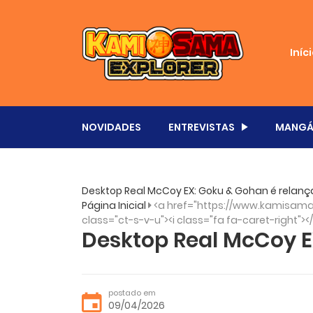
Iníc
NOVIDADES
ENTREVISTAS
MANGÁ
Desktop Real McCoy EX: Goku & Gohan é relanç
Página Inicial
<a href="https://www.kamisama.
class="ct-s-v-u"><i class="fa fa-caret-right"><
Desktop Real McCoy E
postado em
09/04/2026