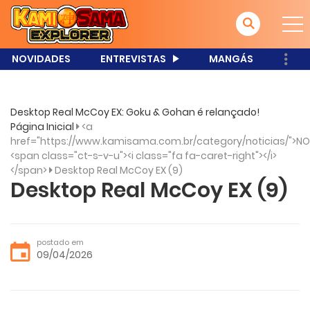
NOVIDADES
ENTREVISTAS
MANGÁS
Desktop Real McCoy EX: Goku & Gohan é relançado!
Página Inicial
<a
href="https://www.kamisama.com.br/category/noticias/">NO
<span class="ct-s-v-u"><i class="fa fa-caret-right"></i>
</span>
Desktop Real McCoy EX (9)
Desktop Real McCoy EX (9)
postado em
09/04/2026