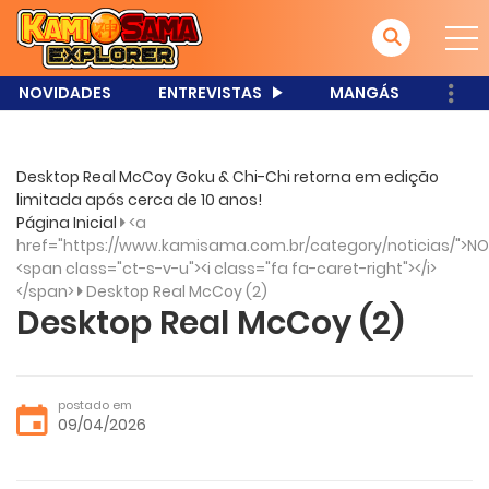
NOVIDADES
ENTREVISTAS
MANGÁS
Desktop Real McCoy Goku & Chi-Chi retorna em edição
limitada após cerca de 10 anos!
Página Inicial
<a
href="https://www.kamisama.com.br/category/noticias/">NO
<span class="ct-s-v-u"><i class="fa fa-caret-right"></i>
</span>
Desktop Real McCoy (2)
Desktop Real McCoy (2)
postado em
09/04/2026