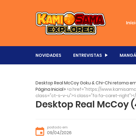
Iníc
NOVIDADES
ENTREVISTAS
MANGÁ
Desktop Real McCoy Goku & Chi-Chi retorna em
Página Inicial
<a href="https://www.kamisama.
class="ct-s-v-u"><i class="fa fa-caret-right"><
Desktop Real McCoy (
postado em
09/04/2026