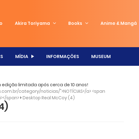
io
Akira Toriyama
Books
Anime & Mangá
S
MÍDIA
INFORMAÇÕES
MUSEUM
 edição limitada após cerca de 10 anos!
com.br/category/noticias/">NOTÍCIAS</a> <span
/i></span>
Desktop Real McCoy (4)
4)