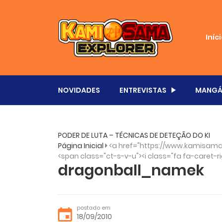
Iníc
NOVIDADES
ENTREVISTAS
MANGÁ
PODER DE LUTA – TÉCNICAS DE DETEÇÃO DO KI
Página Inicial
<a href="https://www.kamisama
<span class="ct-s-v-u"><i class="fa fa-caret-ri
dragonball_namek
postado em
18/09/2010