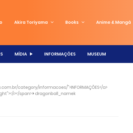
io
Akira Toriyama
Books
Anime & Mangá
S
MÍDIA
INFORMAÇÕES
MUSEUM
.com.br/category/informacoes/">INFORMAÇÕES</a>
ght"></i></span>
dragonball_namek