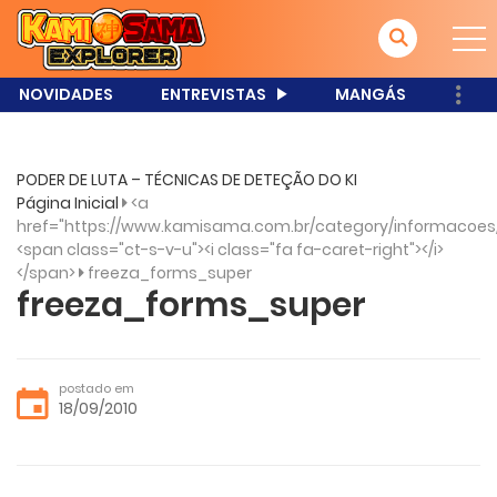
NOVIDADES
ENTREVISTAS
MANGÁS
PODER DE LUTA – TÉCNICAS DE DETEÇÃO DO KI
Página Inicial
<a
href="https://www.kamisama.com.br/category/informacoes
<span class="ct-s-v-u"><i class="fa fa-caret-right"></i>
</span>
freeza_forms_super
freeza_forms_super
postado em
18/09/2010