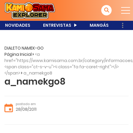
NOVIDADES
ENTREVISTAS
MANGÁS
DIALETO NAMEK-GO
Página Inicial
<a
href="https://www.kamisama.com.br/category/informacoes
<span class="ct-s-v-u"><i class="fa fa-caret-right"></i>
</span>
a_namekgo8
a_namekgo8
postado em
28/08/2011