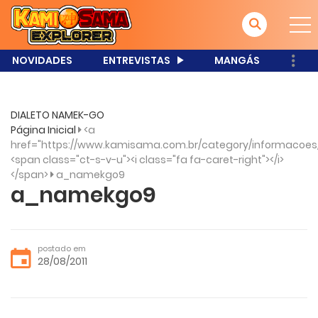
NOVIDADES
ENTREVISTAS
MANGÁS
DIALETO NAMEK-GO
Página Inicial
<a
href="https://www.kamisama.com.br/category/informacoes
<span class="ct-s-v-u"><i class="fa fa-caret-right"></i>
</span>
a_namekgo9
a_namekgo9
postado em
28/08/2011