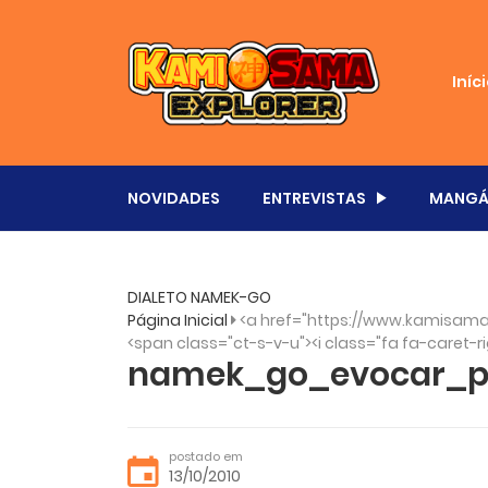
Iníc
NOVIDADES
ENTREVISTAS
MANGÁ
DIALETO NAMEK-GO
Página Inicial
<a href="https://www.kamisama
<span class="ct-s-v-u"><i class="fa fa-caret-ri
namek_go_evocar_p
postado em
13/10/2010