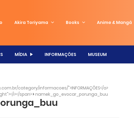
io
Akira Toriyama
Books
Anime & Mangá
S
MÍDIA
INFORMAÇÕES
MUSEUM
.com.br/category/informacoes/">INFORMAÇÕES</a>
ght"></i></span>
namek_go_evocar_porunga_buu
orunga_buu