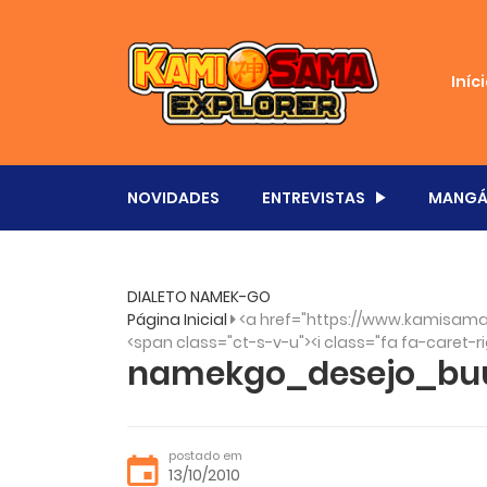
Iníc
NOVIDADES
ENTREVISTAS
MANGÁ
DIALETO NAMEK-GO
Página Inicial
<a href="https://www.kamisama
<span class="ct-s-v-u"><i class="fa fa-caret-ri
namekgo_desejo_bu
postado em
13/10/2010