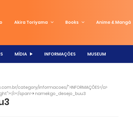
io
Akira Toriyama
Books
Anime & Mangá
S
MÍDIA
INFORMAÇÕES
MUSEUM
.com.br/category/informacoes/">INFORMAÇÕES</a>
ght"></i></span>
namekgo_desejo_buu3
u3