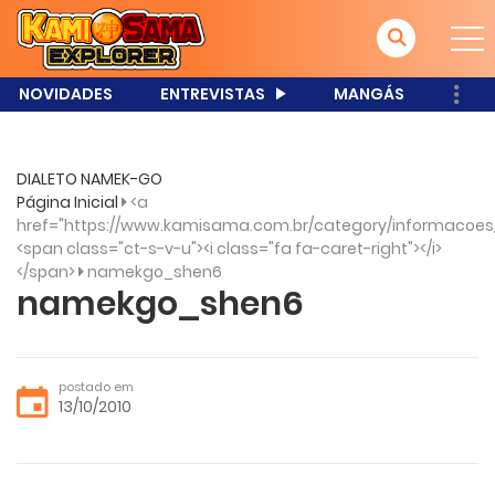
NOVIDADES
ENTREVISTAS
MANGÁS
DIALETO NAMEK-GO
Página Inicial
<a
href="https://www.kamisama.com.br/category/informacoes
<span class="ct-s-v-u"><i class="fa fa-caret-right"></i>
</span>
namekgo_shen6
namekgo_shen6
postado em
13/10/2010