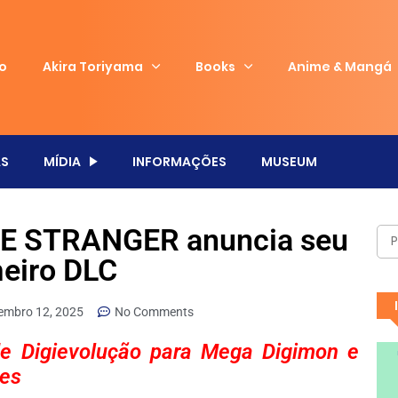
io
Akira Toriyama
Books
Anime & Mangá
S
MÍDIA
INFORMAÇÕES
MUSEUM
E STRANGER anuncia seu
meiro DLC
embro 12, 2025
No Comments
de Digievolução para Mega Digimon e
ões