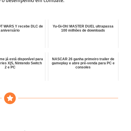
 WARS Y recebe DLC de
Yu-Gi-Oh! MASTER DUEL ultrapassa
aniversário
100 milhões de downloads
me já está disponível para
NASCAR 26 ganha primeiro trailer de
ries X|S, Nintendo Switch
gameplay e abre pré-venda para PC e
2 e PC
consoles