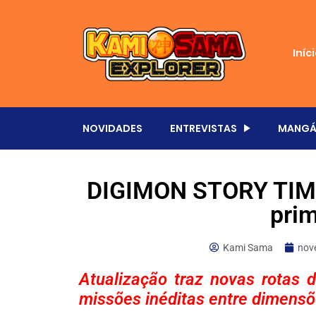
Iníc
NOVIDADES
ENTREVISTAS
MANGÁ
DIGIMON STORY TIM
pri
Kami Sama
nov
Atualização traz novas rotas 
missões inéditas entre dimens