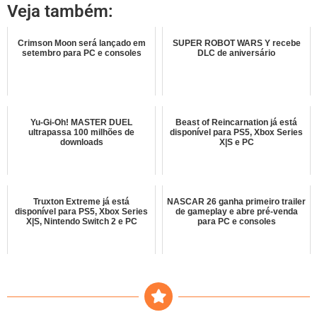
Veja também:
Crimson Moon será lançado em
SUPER ROBOT WARS Y recebe
setembro para PC e consoles
DLC de aniversário
Yu-Gi-Oh! MASTER DUEL
Beast of Reincarnation já está
ultrapassa 100 milhões de
disponível para PS5, Xbox Series
downloads
X|S e PC
Truxton Extreme já está
NASCAR 26 ganha primeiro trailer
disponível para PS5, Xbox Series
de gameplay e abre pré-venda
X|S, Nintendo Switch 2 e PC
para PC e consoles