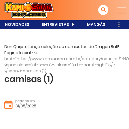
NOVIDADES
ENTREVISTAS
MANGÁS
Don Quijote lança coleção de camisetas de Dragon Ball!
Página Inicial
<a
href="https://www.kamisama.com.br/category/noticias/">NO
<span class="ct-s-v-u"><i class="fa fa-caret-right"></i>
</span>
camisas (1)
camisas (1)
postado em
31/05/2025