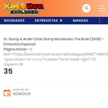
NOVIDADES
ENTREVISTAS
MANGÁS
Dr. Slump & Arale-Chan Slump Box Movies The Book (2008) –
Entrevista Especial
Página Inicial
<a
href="https://www.kamisama.com.br/category/1980/">1980</
<span class="ct-s-v-u"><i class="fa fa-caret-right"></i>
</span>
35
35
postado em
16/08/2025