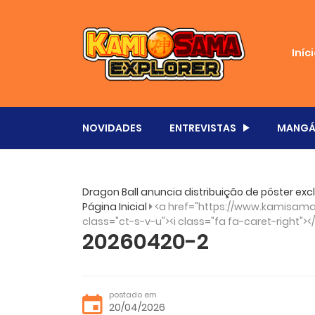
Iníc
NOVIDADES
ENTREVISTAS
MANGÁ
Dragon Ball anuncia distribuição de pôster exc
Página Inicial
<a href="https://www.kamisama.
class="ct-s-v-u"><i class="fa fa-caret-right"><
20260420-2
postado em
20/04/2026