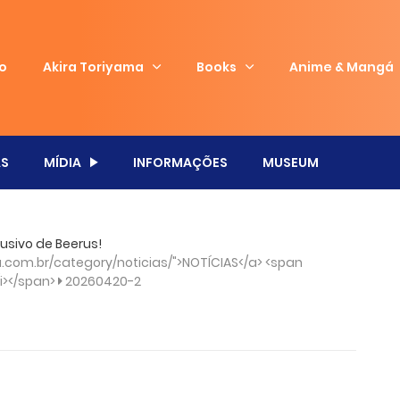
io
Akira Toriyama
Books
Anime & Mangá
S
MÍDIA
INFORMAÇÕES
MUSEUM
lusivo de Beerus!
com.br/category/noticias/">NOTÍCIAS</a> <span
/i></span>
20260420-2