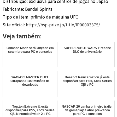
Distribuição: exclusiva para centros de jogos no Japão
Fabricante: Bandai Spirits
Tipo de item: prêmio de máquina UFO
Site oficial:
https://bsp-prize.jp/title/IP00003375/
Veja também:
Crimson Moon será lançado em
SUPER ROBOT WARS Y recebe
setembro para PC e consoles
DLC de aniversário
Yu-Gi-Oh! MASTER DUEL
Beast of Reincarnation já está
ultrapassa 100 milhões de
disponível para PS5, Xbox Series
downloads
X|S e PC
Truxton Extreme já está
NASCAR 26 ganha primeiro trailer
disponível para PS5, Xbox Series
de gameplay e abre pré-venda
X|S, Nintendo Switch 2 e PC
para PC e consoles