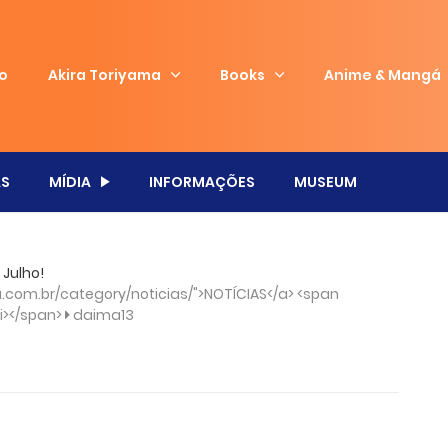
io
Akira Toriyama
Books
Anime & Mangá
S
MÍDIA
INFORMAÇÕES
MUSEUM
Julho!
com.br/category/noticias/">NOTÍCIAS</a> <span
/i></span>
daima13