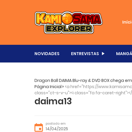
Iníc
NOVIDADES
ENTREVISTAS
MANGÁ
Dragon Ball DAIMA Blu-ray & DVD BOX chega em 
Página Inicial
<a href="https://www.kamisama.
class="ct-s-v-u"><i class="fa fa-caret-right"><
daima13
postado em
14/04/2025