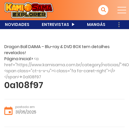
NOVIDADES
ENTREVISTAS
MANGÁS
Dragon Ball DAIMA – Blu-ray & DVD BOX tem detalhes
revelados!
Página Inicial
<a
href="https://www.kamisama.com.br/category/noticias/">NO
<span class="ct-s-v-u"><i class="fa fa-caret-right"></i>
</span>
0a108f97
0a108f97
postado em
31/05/2025