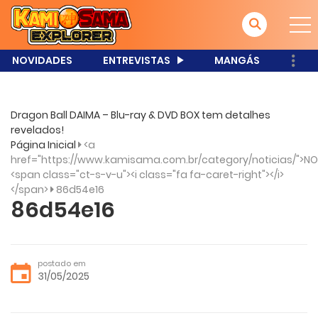
NOVIDADES
ENTREVISTAS
MANGÁS
Dragon Ball DAIMA – Blu-ray & DVD BOX tem detalhes
revelados!
Página Inicial
<a
href="https://www.kamisama.com.br/category/noticias/">NO
<span class="ct-s-v-u"><i class="fa fa-caret-right"></i>
</span>
86d54e16
86d54e16
postado em
31/05/2025