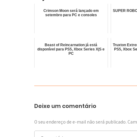
Crimson Moon será lançado em
SUPER ROBOT
setembro para PC e consoles
Beast of Reincarnation já está
Truxton Extre
disponível para PS5, Xbox Series X|S e
PS5, Xbox Se
PC
Deixe um comentário
O seu endereço de e-mail não será publicado.
Camp