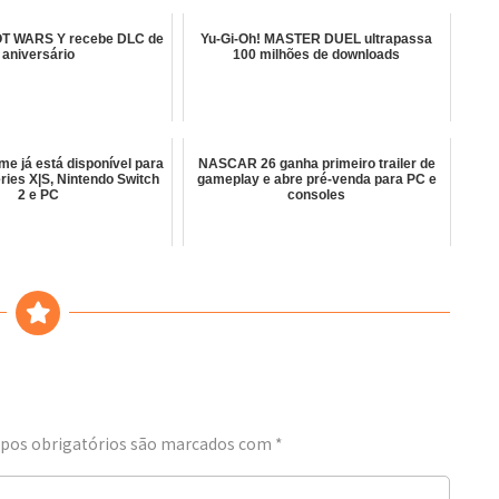
 WARS Y recebe DLC de
Yu-Gi-Oh! MASTER DUEL ultrapassa
aniversário
100 milhões de downloads
me já está disponível para
NASCAR 26 ganha primeiro trailer de
ries X|S, Nintendo Switch
gameplay e abre pré-venda para PC e
2 e PC
consoles
os obrigatórios são marcados com
*