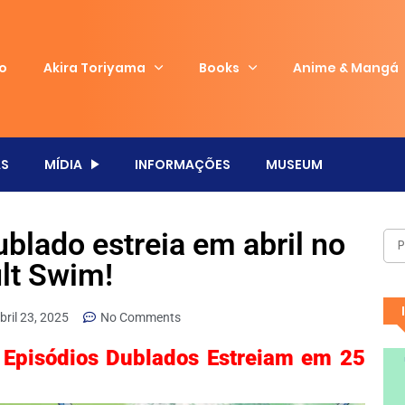
io
Akira Toriyama
Books
Anime & Mangá
S
MÍDIA
INFORMAÇÕES
MUSEUM
blado estreia em abril no
lt Swim!
bril 23, 2025
No Comments
 Episódios Dublados Estreiam em 25