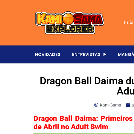
Iníc
NOVIDADES
ENTREVISTAS
MANGÁ
Dragon Ball Daima du
Adu
Kami Sama
a
Dragon Ball Daima: Primeiros
de Abril no Adult Swim