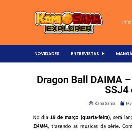
Iníc
NOVIDADES
ENTREVISTAS
MANGÁ
Dragon Ball DAIMA –
SSJ4 
Kami Sama
fev
No dia
19 de março (quarta-feira)
, será la
DAIMA
, trazendo as músicas da série. Com