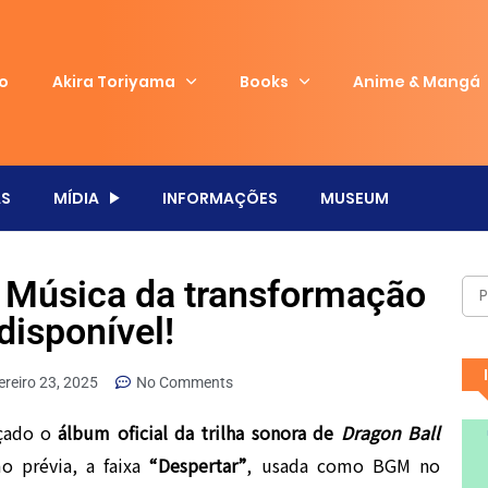
io
Akira Toriyama
Books
Anime & Mangá
S
MÍDIA
INFORMAÇÕES
MUSEUM
 Música da transformação
disponível!
ereiro 23, 2025
No Comments
nçado o
álbum oficial da trilha sonora de
Dragon Ball
o prévia, a faixa
“Despertar”
, usada como BGM no