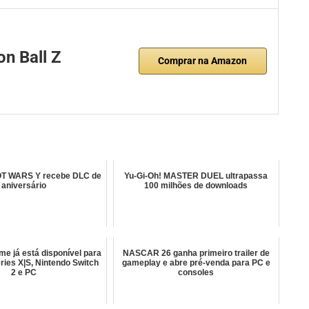
n Ball Z
Comprar na Amazon
 WARS Y recebe DLC de
Yu-Gi-Oh! MASTER DUEL ultrapassa
aniversário
100 milhões de downloads
me já está disponível para
NASCAR 26 ganha primeiro trailer de
ries X|S, Nintendo Switch
gameplay e abre pré-venda para PC e
2 e PC
consoles