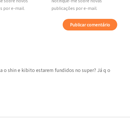
me sobre novos
Notifique-me sobre novas
 por e-mail.
publicações por e-mail.
 o shin e kibito estarem fundidos no super? Já q o