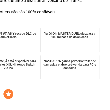
re durante a festa de aniversário de Trunks.
ilers não são 100% confiáveis.
 WARS Y recebe DLC de
Yu-Gi-Oh! MASTER DUEL ultrapassa
aniversário
100 milhões de downloads
me já está disponível para
NASCAR 26 ganha primeiro trailer de
ries X|S, Nintendo Switch
gameplay e abre pré-venda para PC e
2 e PC
consoles