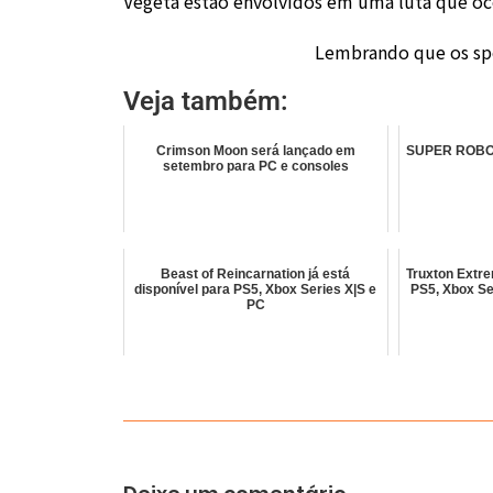
Vegeta estão envolvidos em uma luta que ocor
Lembrando que os spo
Veja também:
Crimson Moon será lançado em
SUPER ROBOT
setembro para PC e consoles
Beast of Reincarnation já está
Truxton Extre
disponível para PS5, Xbox Series X|S e
PS5, Xbox Se
PC