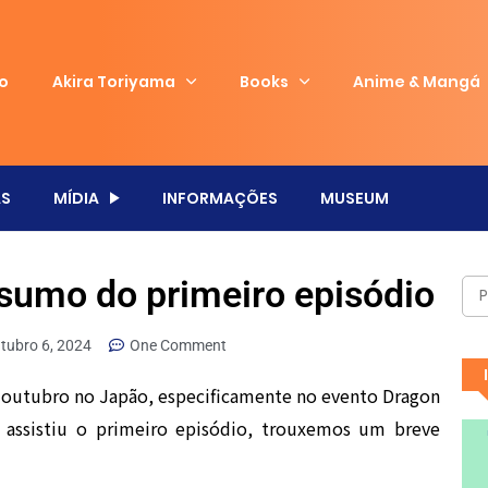
io
Akira Toriyama
Books
Anime & Mangá
S
MÍDIA
INFORMAÇÕES
MUSEUM
esumo do primeiro episódio
tubro 6, 2024
One Comment
de outubro no Japão, especificamente no evento Dragon
 assistiu o primeiro episódio, trouxemos um breve