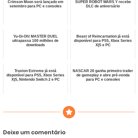
Crimson Moon será lançado em
SUPER ROBOT WARS Y recebe
setembro para PC e consoles
DLC de aniversário
Yu-Gi-Oh! MASTER DUEL
Beast of Reincarnation já está
ultrapassa 100 milhões de
disponível para PS5, Xbox Series
downloads
X|S e PC
Truxton Extreme já está
NASCAR 26 ganha primeiro trailer
disponível para PS5, Xbox Series
de gameplay e abre pré-venda
X|S, Nintendo Switch 2 e PC
para PC e consoles
Deixe um comentário