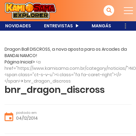
NOVIDADES
ENTREVISTAS
MANGÁS
Dragon Ball DISCROSS, a nova aposta para os Arcades da
BANDAI NAMCO!
Página Inicial
<a
href="https://www.kamisama.com.br/category/noticias/">NO
<span class="ct-s-v-u"><i class="fa fa-caret-right"></i>
</span>
bnr_dragon_discross
bnr_dragon_discross
postado em
04/12/2014