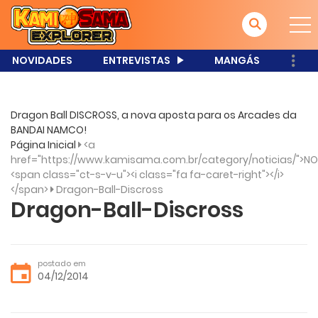
NOVIDADES
ENTREVISTAS
MANGÁS
Dragon Ball DISCROSS, a nova aposta para os Arcades da
BANDAI NAMCO!
Página Inicial
<a
href="https://www.kamisama.com.br/category/noticias/">NO
<span class="ct-s-v-u"><i class="fa fa-caret-right"></i>
</span>
Dragon-Ball-Discross
Dragon-Ball-Discross
postado em
04/12/2014