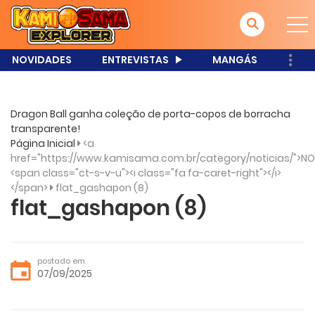
NOVIDADES
ENTREVISTAS
MANGÁS
Dragon Ball ganha coleção de porta-copos de borracha
transparente!
Página Inicial
<a
href="https://www.kamisama.com.br/category/noticias/">NO
<span class="ct-s-v-u"><i class="fa fa-caret-right"></i>
</span>
flat_gashapon (8)
flat_gashapon (8)
postado em
07/09/2025