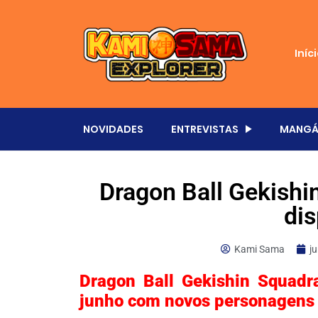
Iníc
NOVIDADES
ENTREVISTAS
MANGÁ
Dragon Ball Gekishi
dis
Kami Sama
j
Dragon Ball Gekishin Squadr
junho com novos personagens 