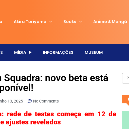
io
Akira Toriyama
Books
Anime & Mangá
S
MÍDIA
INFORMAÇÕES
MUSEUM
n Squadra: novo beta está
ponível!
unho 13, 2025
No Comments
a: rede de testes começa em 12 de
e ajustes revelados