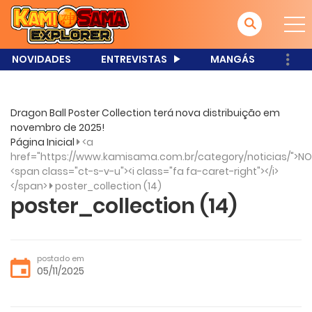
NOVIDADES
ENTREVISTAS
MANGÁS
Dragon Ball Poster Collection terá nova distribuição em
novembro de 2025!
Página Inicial
<a
href="https://www.kamisama.com.br/category/noticias/">NO
<span class="ct-s-v-u"><i class="fa fa-caret-right"></i>
</span>
poster_collection (14)
poster_collection (14)
postado em
05/11/2025