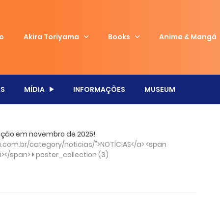
io
Akira Toriyama
Books
Anime & Mangá
S
MÍDIA
INFORMAÇÕES
MUSEUM
buição em novembro de 2025!
com.br/category/noticias/">NOTÍCIAS</a> <span
/i></span>
poster_collection (3)