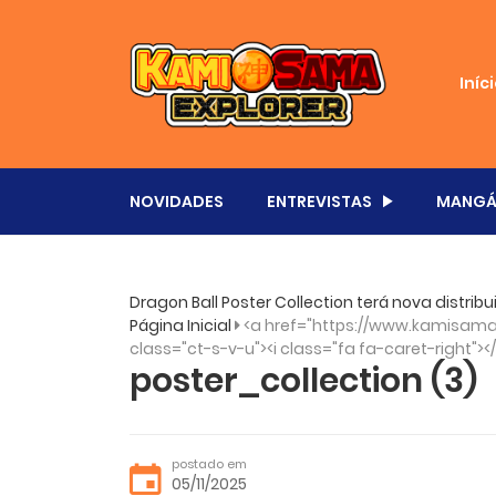
Iníc
NOVIDADES
ENTREVISTAS
MANGÁ
Dragon Ball Poster Collection terá nova distri
Página Inicial
<a href="https://www.kamisama.
class="ct-s-v-u"><i class="fa fa-caret-right"><
poster_collection (3)
postado em
05/11/2025