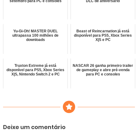
setembro para PC e consoles
DLC de aniversário
Yu-Gi-Oh! MASTER DUEL
Beast of Reincarnation já está
ultrapassa 100 milhões de
disponível para PS5, Xbox Series
downloads
X|S e PC
Truxton Extreme já está
NASCAR 26 ganha primeiro trailer
disponível para PS5, Xbox Series
de gameplay e abre pré-venda
X|S, Nintendo Switch 2 e PC
para PC e consoles
Deixe um comentário